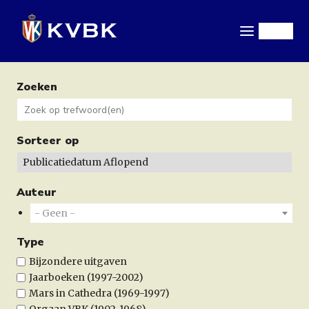
Overslaan
en
Menu
naar
de
inhoud
Zoeken
gaan
Sorteer op
Auteur
- Geen -
Type
Bijzondere uitgaven
Jaarboeken (1997-2002)
Mars in Cathedra (1969-1997)
Orgaan VBK (1902-1968)