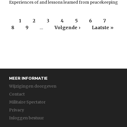
Experiences of and lessons leamed from peacekeeping
Paginering
Huidige
1
Page
2
Page
3
Page
4
Page
5
Page
6
Page
7
Pag
8
pagina
Page
9
…
Volgende
Volgende ›
Laatste
Laatste »
pagina
pagina
MEER INFORMATIE
Wijzigingen doorgeven
Contact
Militaire Spectator
Privacy
Inloggen bestuur