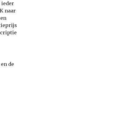
 ieder
BK naar
ten
ieprijs
criptie
 en de