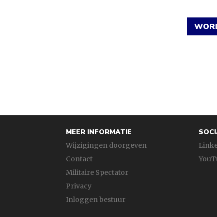
WORD
MEER INFORMATIE
SOCI
Wijzigingen doorgeven
Link
Contact
YouT
Militaire Spectator
Privacy
Inloggen bestuur