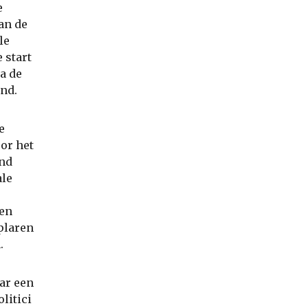
e
an de
le
 start
a de
end.
e
oor het
and
ale
ren
plaren
.
ar een
litici