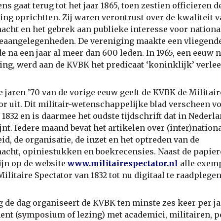
ns gaat terug tot het jaar 1865, toen zestien officieren d
ing oprichtten. Zij waren verontrust over de kwaliteit v
acht en het gebrek aan publieke interesse voor nationa
eaangelegenheden. De vereniging maakte een vliegende
e na een jaar al meer dan 600 leden. In 1965, een eeuw n
ing, werd aan de KVBK het predicaat ‘koninklijk’ verle
e jaren ’70 van de vorige eeuw geeft de KVBK de Militair
or uit. Dit militair-wetenschappelijke blad verscheen v
n 1832 en is daarmee het oudste tijdschrift dat in Nederl
jnt. Iedere maand bevat het artikelen over (inter)nation
eid, de organisatie, de inzet en het optreden van de
acht, opiniestukken en boekrecensies. Naast de papie
zijn op de website
www.militairespectator.nl
alle exem
Militaire Spectator van 1832 tot nu digitaal te raadplegen
 de dag organiseert de KVBK ten minste zes keer per ja
nt (symposium of lezing) met academici, militairen, po