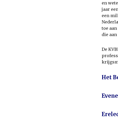
en wete
jaar ee
een mil
Nederla
toe aan
die aan
De KVBK
profess
krijgsm
Het B
Even
Erele