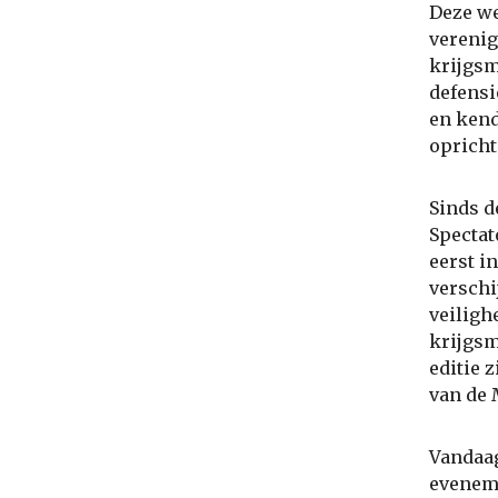
Deze we
verenig
krijgsm
defensi
en kend
opricht
Sinds d
Spectat
eerst i
verschi
veiligh
krijgsm
editie 
van de 
Vandaag
eveneme