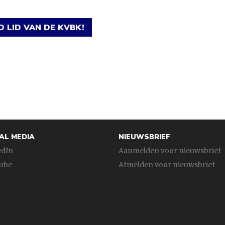
 LID VAN DE KVBK!
AL MEDIA
NIEUWSBRIEF
edIn
Aanmelden voor nieuwsbrief
ube
Afmelden voor nieuwsbrief