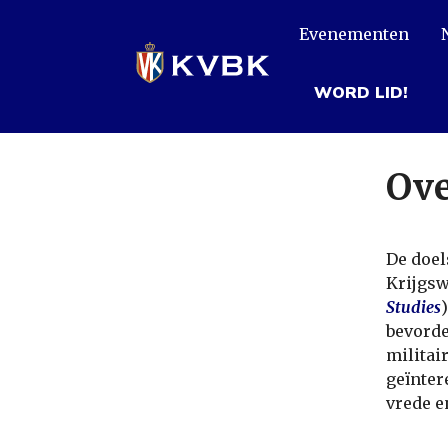
Overslaan
Evenementen
en
naar
de
WORD LID!
inhoud
gaan
Ove
De doel
Krijgs
Studies
bevorde
militai
geïnter
vrede e