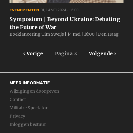
EVENEMENTEN
DI, 14 MEI 2024 - 16:00
Symposium | Beyond Ukraine: Debating
the Future of War
Boeklancering Tim Sweijs | 14 mei | 16:00 | Den Haag
Paginering
Vorige
‹ Vorige
Pagina 2
Volgende
Volgende ›
pagina
pagina
MEER INFORMATIE
Wijzigingen doorgeven
Contact
Militaire Spectator
Privacy
Inloggen bestuur