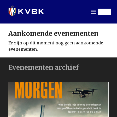
Overslaan
en
Menu
naar
de
inhoud
Aankomende evenementen
gaan
Er zijn op dit moment nog geen aankomende
evenementen.
Evenementen archief