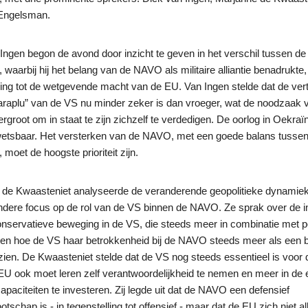
Engelsman.
Ingen begon de avond door inzicht te geven in het verschil tussen 
 waarbij hij het belang van de NAVO als militaire alliantie benadrukte,
ling tot de wetgevende macht van de EU. Van Ingen stelde dat de ve
paraplu” van de VS nu minder zeker is dan vroeger, wat de noodzaak 
rgroot om in staat te zijn zichzelf te verdedigen. De oorlog in Oekra
etsbaar. Het versterken van de NAVO, met een goede balans tusse
 moet de hoogste prioriteit zijn.
 de Kwaasteniet analyseerde de veranderende geopolitieke dynamie
ndere focus op de rol van de VS binnen de NAVO. Ze sprak over de i
nservatieve beweging in de VS, die steeds meer in combinatie met 
 en hoe de VS haar betrokkenheid bij de NAVO steeds meer als een b
 zien. De Kwaasteniet stelde dat de VS nog steeds essentieel is voo
U ook moet leren zelf verantwoordelijkheid te nemen en meer in de 
apaciteiten te investeren. Zij legde uit dat de NAVO een defensief
tschap is - in tegenstelling tot offensief - maar dat de EU zich niet a