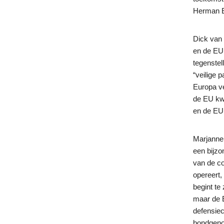
Herman 
Dick van 
en de EU,
tegenstel
“veilige 
Europa ve
de EU kw
en de EU,
Marjanne
een bijzo
van de co
opereert,
begint te
maar de E
defensiec
bondgenoo