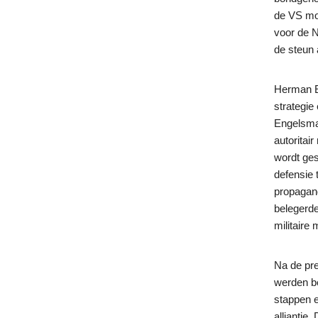
de VS moe
voor de N
de steun
Herman E
strategie
Engelsman
autoritai
wordt ges
defensie 
propagand
belegerde
militaire 
Na de pr
werden b
stappen e
alliantie