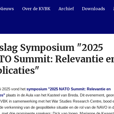
Nieuws
Over de KVBK
Archief
Downloads
slag Symposium "2025
O Summit: Relevantie e
licaties"
ni 2025 vond het
symposium "2025 NATO Summit: Relevantie en
es"
plaats in de Aula van het Kasteel van Breda. Dit evenement, geo
KVBK in samenwerking met het War Studies Research Centre, bood 
e verkenning van de geopolitieke situatie en de rol van de NAVO in 
 met drie prominente sprekers: Dick van Ingen, Marjanne de Kwaast