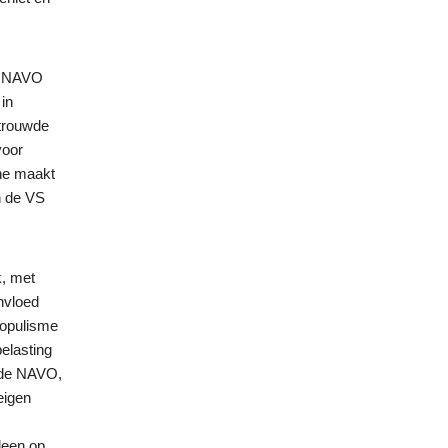
de NAVO
 in
rtrouwde
voor
ïne maakt
n de VS
k, met
nvloed
populisme
elasting
r de NAVO,
eigen
lleen op