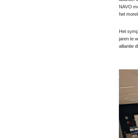
NAVO moet
het morel
Het symp
jaren te 
alliantie