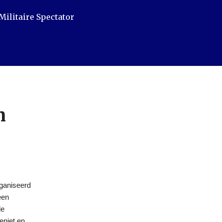
Militaire Spectator
n
rganiseerd
een
de
eniet en