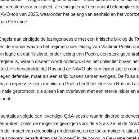
t verlaten voor veiligheid. Ze eindigde met een aantal belangrijke ste
AVO-top van 2025, waaronder het belang van eenheid en het voortze
 aan Oekraïne.
ngelsman eindigde de lezingensessie met een kritische blik op de 
 en de manier waarop het regime onder leiding van Vladimir Poetin ope
 legde uit dat Rusland, onder leiding van Poetin, een sterk gecentra
r regime is, waarin dissent wordt onderdrukt en het collectief boven het
teld. Hij benadrukte dat Rusland de NAVO als een vijand ziet en oorlo
tegen defensie, maar als een strijd tussen samenlevingen. De Russi
a en repressie zijn krachtig, en Poetin heeft het idee van Rusland al
 natie gepromoot, die alleen kan overleven met een sterke leider en 
macht.
esentaties volgde een levendige Q&A-sessie waarin diverse onderwe
esproken, zoals de mogelijke gevolgen voor de VS als ze uit de NA
n de impact van decoupling en derisking op de toekomstige relaties 
. De sprekers benadrukten dat "winnen" in de oorlog in Oekraïne betek