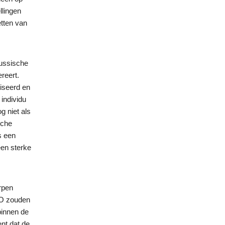
llingen
tten van
Russische
reert.
liseerd en
 individu
g niet als
sche
s een
een sterke
rpen
VO zouden
binnen de
ent dat de