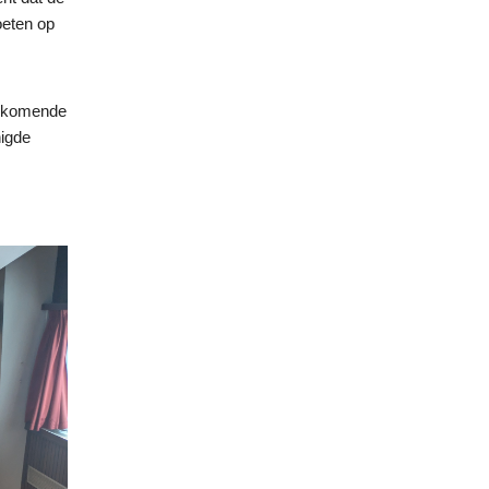
oeten op
e komende
nigde