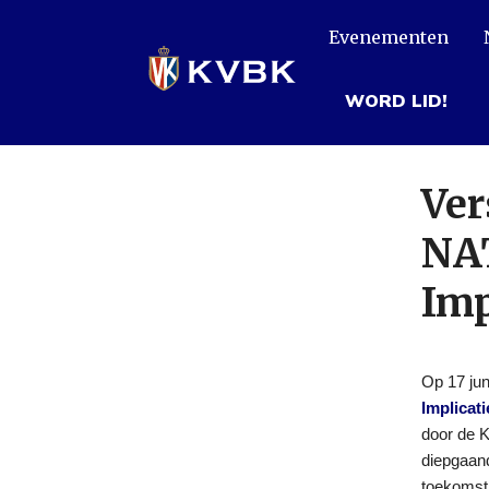
Overslaan
Evenementen
en
naar
de
WORD LID!
inhoud
gaan
Ver
NAT
Imp
Op 17 ju
Implicati
door de 
diepgaand
toekomst,